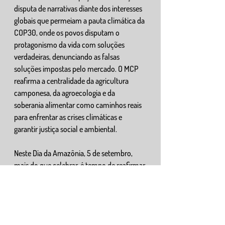
disputa de narrativas diante dos interesses 
globais que permeiam a pauta climática da 
COP30, onde os povos disputam o 
protagonismo da vida com soluções 
verdadeiras, denunciando as falsas 
soluções impostas pelo mercado. O MCP 
reafirma a centralidade da agricultura 
camponesa, da agroecologia e da 
soberania alimentar como caminhos reais 
para enfrentar as crises climáticas e 
garantir justiça social e ambiental.
Neste Dia da Amazônia, 5 de setembro, 
mais do que celebrar, é tempo de reafirmar 
a luta e a resistência. Qualquer construção 
política voltada para a Amazônia, ou sobre 
a Amazônia, precisa ser feita junto aos 
povos que nela vivem, reconhecendo sua 