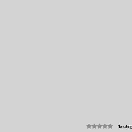
Rated 0 out of 5 stars.
No rating