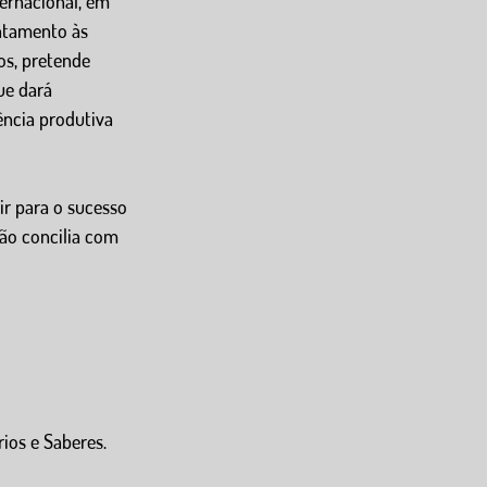
ernacional, em 
ntamento às 
s, pretende 
ue dará 
ência produtiva 
ir para o sucesso 
ão concilia com 
ios e Saberes. 