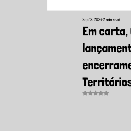
Sep 13, 2024
2 min read
Em carta,
lançament
encerrame
Território
Rated NaN out of 5 sta