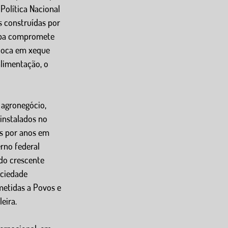
Política Nacional 
s construídas por 
Mapa compromete 
loca em xeque 
limentação, o 
agronegócio, 
instalados no 
s por anos em 
rno federal 
do crescente 
ociedade 
metidas a Povos e 
eira.