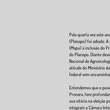
Pela quarta vez este a
(Planapo) foi adiado. A
(Mapa) à inclusão do P
do Planapo. Diante dess
Nacional de Agroecolog
atitude do Ministério d
federal vem encaminhan
Entendemos que o posici
Pronara, fere profunda
sua vitória na eleição 
integram a Câmara Inter