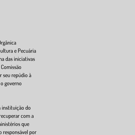
Orgânica 
ultura e Pecuária 
 das iniciativas 
a Comissão 
 seu repúdio à 
 o governo 
instituição do 
recuperar com a 
inistérios que 
o responsável por 