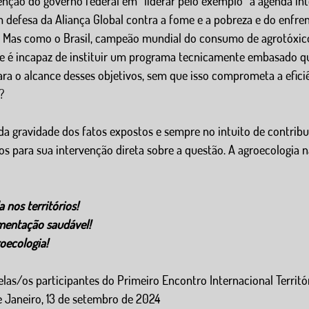
nção do governo federal em “liderar pelo exemplo” a agenda int
 defesa da Aliança Global contra a fome e a pobreza e do enfre
. Mas como o Brasil, campeão mundial do consumo de agrotóxico
 se é incapaz de instituir um programa tecnicamente embasado q
ara o alcance desses objetivos, sem que isso comprometa a efici
?
 da gravidade dos fatos expostos e sempre no intuito de contribu
s para sua intervenção direta sobre a questão. A agroecologia n
nos territórios! 
mentação saudável! 
oecologia!
elas/os participantes do Primeiro Encontro Internacional Territór
e Janeiro, 13 de setembro de 2024