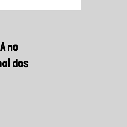
A no
al dos