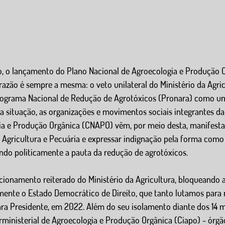
no, o lançamento do Plano Nacional de Agroecologia e Produção 
 razão é sempre a mesma: o veto unilateral do Ministério da Agric
rograma Nacional de Redução de Agrotóxicos (Pronara) como uma
a situação, as organizações e movimentos sociais integrantes d
ia e Produção Orgânica (CNAPO) vêm, por meio desta, manifestar
a Agricultura e Pecuária e expressar indignação pela forma como
do politicamente a pauta da redução de agrotóxicos. 
onamento reiterado do Ministério da Agricultura, bloqueando a 
mente o Estado Democrático de Direito, que tanto lutamos para 
para Presidente, em 2022. Além do seu isolamento diante dos 14 m
ministerial de Agroecologia e Produção Orgânica (Ciapo) - órgã