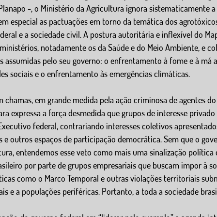
Planapo -, o Ministério da Agricultura ignora sistematicamente a 
 em especial as pactuações em torno da temática dos agrotóxico
deral e a sociedade civil. A postura autoritária e inflexível do 
 ministérios, notadamente os da Saúde e do Meio Ambiente, e co
cas assumidas pelo seu governo: o enfrentamento à fome e à má a
es sociais e o enfrentamento às emergências climáticas.
 chamas, em grande medida pela ação criminosa de agentes do 
ra expressa a força desmedida que grupos de interesse privado 
xecutivo federal, contrariando interesses coletivos apresentado
s e outros espaços de participação democrática. Sem que o gove
tura, entendemos esse veto como mais uma sinalização política 
asileiro por parte de grupos empresariais que buscam impor à s
éticas como o Marco Temporal e outras violações territoriais sub
s e a populações periféricas. Portanto, a toda a sociedade brasil