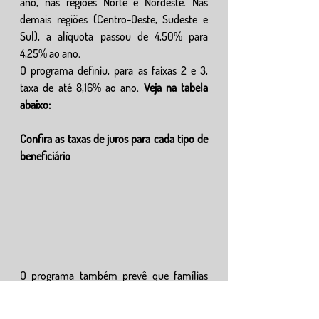
ano, nas regiões Norte e Nordeste. Nas 
demais regiões (Centro-Oeste, Sudeste e 
Sul), a alíquota passou de 4,50% para 
4,25% ao ano.
O programa definiu, para as faixas 2 e 3, 
taxa de até 8,16% ao ano. 
Veja na tabela 
abaixo:
Confira as taxas de juros para cada tipo de 
beneficiário
O programa também prevê que famílias 
que realizem financiamento com recursos 
do FGTS terão desconto maior na entrada 