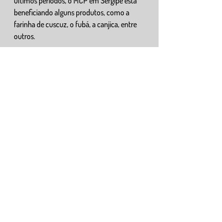
últimos períodos, o MCP em Sergipe está 
beneficiando alguns produtos, como a 
farinha de cuscuz, o fubá, a canjica, entre 
outros.
Fonte:
https://www.brasildefato.com.br/2017/11/
17/movimento-campones-popular-
realiza-seminario-nacional-em-aracaju
Recent Posts
See All