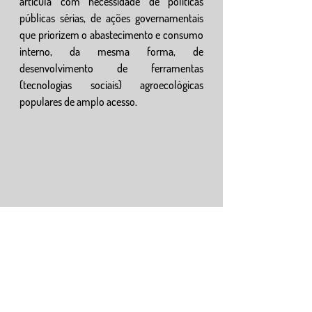
articula com necessidade de políticas 
públicas sérias, de ações governamentais 
que priorizem o abastecimento e consumo 
interno, da mesma forma, de 
desenvolvimento de ferramentas 
(tecnologias sociais) agroecológicas 
populares de amplo acesso.
A Campanha Sementes da Vida, é o espaço 
de diálogo sobre a origem do alimento que 
tá na mesa. De refletir sobre as formas em 
que são produzidas, e principalmente a 
segurança das mesmas para saúde 
humana e da natureza. Podemos também, 