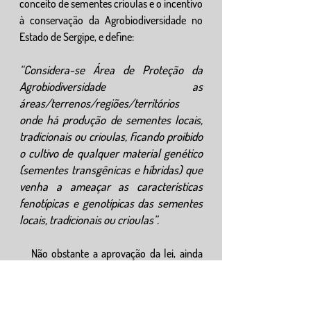
conceito de sementes crioulas e o incentivo 
à conservação da Agrobiodiversidade no 
Estado de Sergipe, e define:  
“Considera-se Área de Proteção da 
Agrobiodiversidade as 
áreas/terrenos/regiões/territórios 
onde há produção de sementes locais, 
tradicionais ou crioulas, ficando proibido 
o cultivo de qualquer material genético 
(sementes transgênicas e híbridas) que 
venha a ameaçar as características 
fenotípicas e genotípicas das sementes 
locais, tradicionais ou crioulas”. 
   Não obstante a aprovação da lei, ainda 
não existe regulamentação para sua 
implementação e, assim, garantir ações de 
monitoramento, fiscalização e/ou 