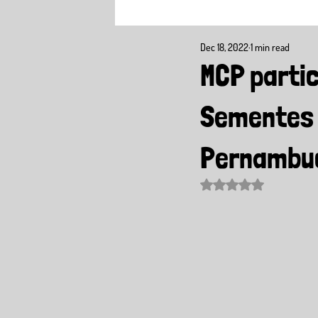
Dec 18, 2022
1 min read
MCP partic
Sementes C
Pernambu
Rated NaN out of 5 sta