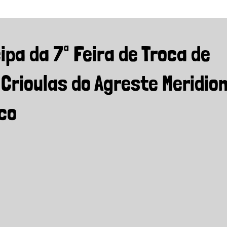
ipa da 7ª Feira de Troca de
rioulas do Agreste Meridion
co
rs.