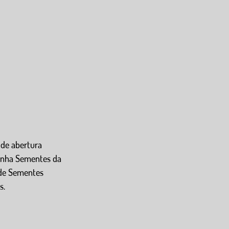
 de abertura 
anha Sementes da 
 de Sementes 
. 