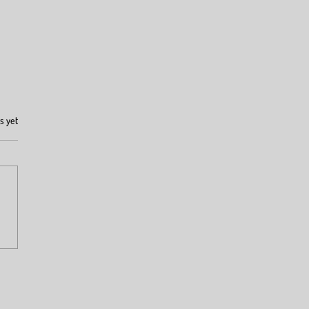
s yet
no Lula lança Plano Safra
agricultura familiar com
 bi de investimento