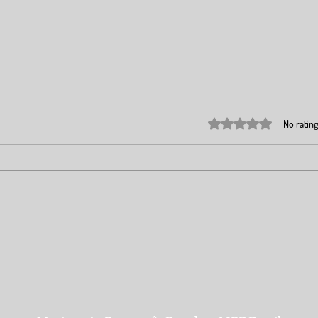
Rated 0 out of 5 stars.
No rating
18 anos do Movimento Camponês
Gover
Popular
para 
$97,3