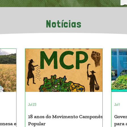
Notícias
Jul 23
Jul 1
18 anos do Movimento Camponês
Gover
ponesa e
Popular
para 