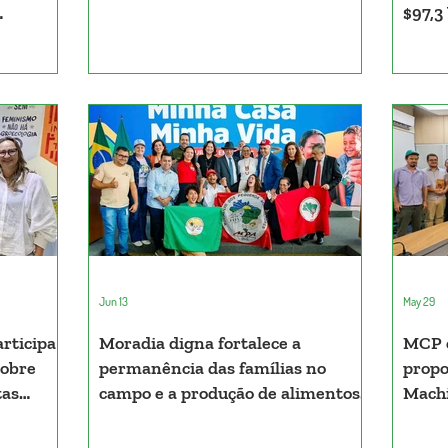
$97,3
entes
o Pará
Jun 13
May 29
rticipa
Moradia digna fortalece a
MCP e
sobre
permanência das famílias no
propo
tas
campo e a produção de alimentos
Machi
Mostra
saudáveis.
sobre
camp