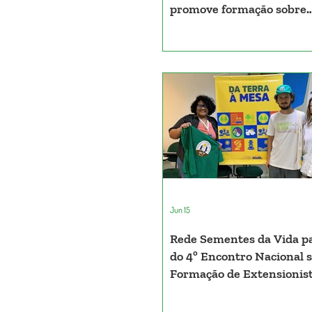
promove formação sobre
tecnologias sociais e sem
crioulas em Santa Luzia d
(PA)
Jun 15
Rede Sementes da Vida pa
do 4º Encontro Nacional 
Formação de Extensionis
Agentes de ATER e da 1ª 
Da Terra à Mesa